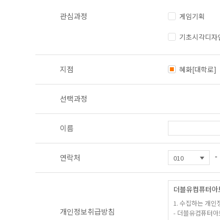
관심과정
게임기획
기초시각디자
지점
혜화[대학로]
선택과정
이름
-
연락처
더블유컴퓨터아
1. 수집하는 개인
개인정보취급방침
- 더블유컴퓨터아