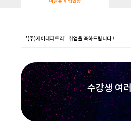
더블유 취업현황
'(주)제이레퍼토리'
수강생 여러