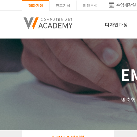
수업개강일
혜화지점
천호지점
의정부점
디자인과정
E
맞춤형