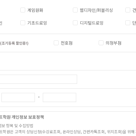
게임원화
웹디자인/퍼블리싱
건
인
기초드로잉
디지털드로잉
천호점
의정부점
(조기등록 할인중!)
-
트학원 개인정보 보호정책
정보 항목 및 수집방법
트학원은 고객의 상담신청(수강료조회, 온라인상담, 간편카톡조회, 위치조회)을 위해