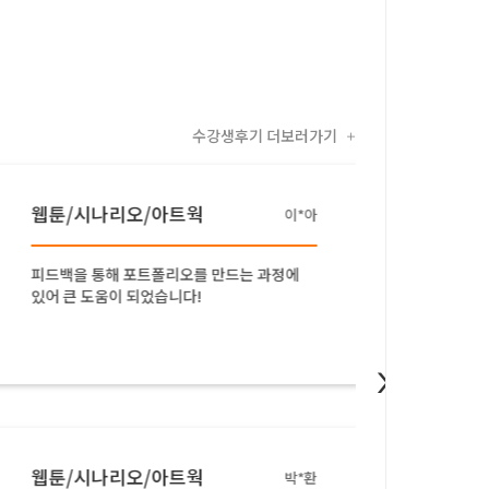
수강생후기 더보러가기
+
웹툰/시나리오/아트웍
웹툰/
이*아
피드백을 통해 포트폴리오를 만드는 과정에
1년 가
있어 큰 도움이 되었습니다!
되었습
>
웹툰/시나리오/아트웍
드로잉
박*환