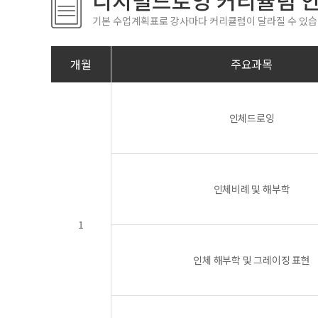
디지털드로잉 커리큘럼 
기본 수업계획표로 강사마다 커리큘럼이 달라질 수 있습
개월
주요과목
인체드로잉
인체비례 및 해부학
1
인체 해부학 및 그레이징 표현