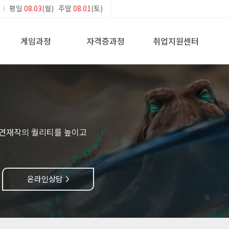
평일
08.03
(월) 주말
08.01
(토)
게임과정
자격증과정
취업지원센터
 연재작의 퀄리티를 높이고
온라인상담
>