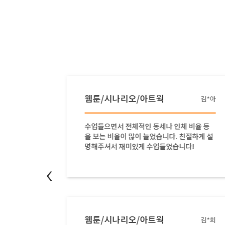
웹툰/시나리오/아트웍
배*솔
김*아
하게 설
수업들으면서 전체적인 동세나 인체 비율 등
다 이렇
을 보는 비율이 많이 늘었습니다. 친절하게 설
하세요
명해주셔서 재미있게 수업들었습니다!
<
웹툰/시나리오/아트웍
염*윤
김*희