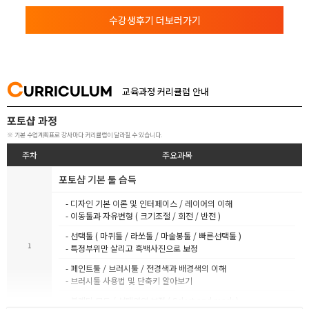
수강생후기 더보러가기
C
URRICULUM
교육과정 커리큘럼 안내
포토샵 과정
※ 기본 수업계획표로 강사마다 커리큘럼이 달라질 수 있습니다.
주차
주요과목
포토샵 기본 툴 습득
- 디자인 기본 이론 및 인터페이스 / 레이어의 이해
- 이동툴과 자유변형 ( 크기조절 / 회전 / 반전 )
- 선택툴 ( 마퀴툴 / 라쏘툴 / 마술봉툴 / 빠른선택툴 )
1
- 특정부위만 살리고 흑백사진으로 보정
- 페인트툴 / 브러시툴 / 전경색과 배경색의 이해
- 브러시툴 사용법 및 단축키 알아보기
- 블렌딩 모드 / 선택영역 보정 ( Select and mask )