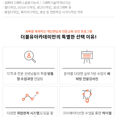
- 컴퓨터그래픽스운용기능사 / 그래픽기술자격(GTQ)
- 웹디자인, UI/UX 디자인, 광고디자인, 모션그래픽 등
- 편집디자인, 패키지디자인, 영상 등 전반적인 시각디자인 직무
과목별 체계적인 개인면담과 전문교육 양성 프로그램
더블유아카데미만의 특별한 선택 이유!
각 학과 전문 선생님들의
특별
맞춤
분야별
다양한 실무기반 수업의
베
형 수업과정
컨설팅
테랑 전문강사진
다양한
취업연계 시스템
도입을 활
크리에이티브한 수업을 통한
하이퀄