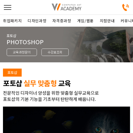
취업패키지
디자인과정
자격증과정
게임/웹툰
지점안내
커뮤니
포토샵
디자인정규과정
PHOTOSHOP
교육과정문의
수강료조회
디자인단과과정
게임과정
포토샵
포토샵
실무 맞춤형
교육
자격증과정
전문적인 디자이너 양성을 위한 맞춤형 실무교육으로
포토샵의 기본 기능을 기초부터 탄탄하게 배웁니다.
커뮤니티
취업패키지