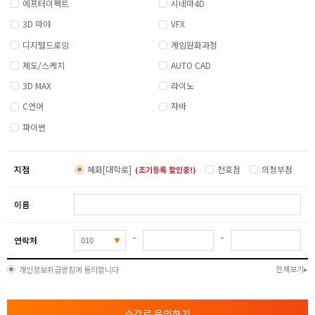
에프터이펙트
시네마4D
3D 마야
VFX
디지털드로잉
게임원화과정
제도/스케치
AUTO CAD
3D MAX
라이노
C언어
자바
파이썬
지점
혜화[대학로]
천호점
의정부점
(조기등록 할인중!)
이름
-
-
연락처
전체보기
개인정보취급방침에 동의합니다
수강료 문의하기