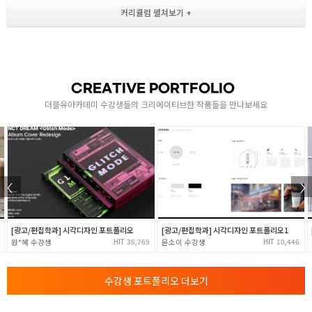
- 블렌딩 모드로 혼합 이해하기
다양한 툴 기능 습득 및 실습
- 그라디언트툴 / 스마트 오브젝트 개념 이해
- 복제툴 / 리퀴파이 / 도장툴 / 스팟힐링브러시
- 힐링브러시 / 패치툴 / Content Aware Fill
CREATIVE PORTFOLIO
2
더블유아카데미 수강생들의 크리에이티브한 작품들을 만나보세요
- 펜툴 / 패스(Path)의 이해 / 펜툴 다루기(직선/곡선)
- 펜툴로 객체 누끼따기
- 셰이프툴 (사각형/둥근사각형/원형/다각형/선형툴)
- 셰이프레이어 이해하기
다양한 툴 기능 습득 및 실습
- 클리핑 마스크 / 정확한 작업을 위한 가이드선
- 클리핑 마스크의 이해 및 사용법 익히기
[광고/편집학과] 시각디자인 포트폴리오
[광고/편집학과] 시각디자인 포트폴리오1
- 보정 메뉴 알아보기 ( Adjustments )
36,769
10,446
원*혜
3
윤소이
- 보정 레이어 사용하기 ( Layers )
- 색상채널과 알파채널의 이해 및 사용법 익히기
- 채널을 활용하여 ( 구름,머리카락 등 ) 선택영역 잡기
수강생 포트폴리오 더보기
- 레이어 마스크의 이해
- 레이어 마스크를 사용하는 이유 및 사용법 익히기